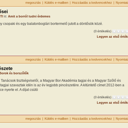
megosztás
|
Küldés e-mailben
|
Hozzáadás a kedvencekhez
|
Nyomtat
ősei
TI
itt:
Amit a borról tudni érdemes
 egy csopaki és egy balatonboglári bortermelő jutott a döntősök közé.
(0 értékelés)
Legyen az első érték
megosztás
|
Küldés e-mailben
|
Hozzáadás a kedvencekhez
|
Nyomtat
észete
Borok és borszőlők
Tanácsok tisztségviselői, a Magyar Bor Akadémia tagjai és a Magyar Szőlő és
agjai szavaztak idén is az év legjobb pincészetére. A kitüntető címet 2012-ben a
 nyerte el. A díjat csütö
(0 értékelés)
Legyen az első érték
megosztás
|
Küldés e-mailben
|
Hozzáadás a kedvencekhez
|
Nyomtat