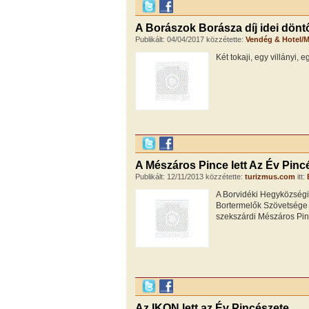
A Borászok Borásza díj idei dönt
Publikált: 04/04/2017 közzétette:
Vendég & Hotel/M
Két tokaji, egy villányi,
A Mészáros Pince lett Az Év Pinc
Publikált: 12/11/2013 közzétette:
turizmus.com
itt:
A Borvidéki Hegyközségi 
Bortermelők Szövetsége t
szekszárdi Mészáros Pince
Az IKON lett az Év Pincészete