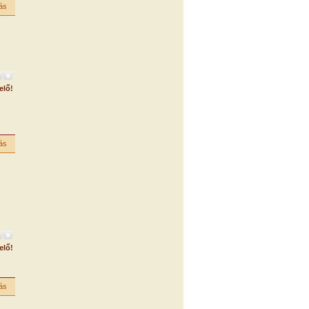
ás
elő!
ás
elő!
ás