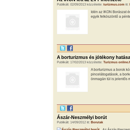
Publikált: 02/09/2013 közzétette:
turizmus.com
itt:
Idén az IKON Borászat ér
egyik felköszöntő a pént
A borturizmus és jótékony hatása
Publikált: 17/02/2013 közzétette:
Turizmus online.
A borturizmus a borok kó
pincelátogatások, a bork
önmagán túl is jelentős 
Ászár-Neszmélyi borút
Publikált: 14/09/2012 itt:
Borutak
Az Ászár-Neszemé