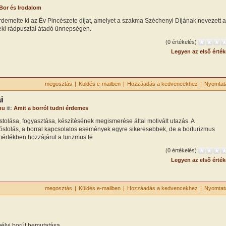
Bor és Irodalom
demelte ki az Év Pincészete díjat, amelyet a szakma Széchenyi Díjának nevezett a
eki rádpusztai átadó ünnepségen.
(0 értékelés)
Legyen az első érték
megosztás
|
Küldés e-mailben
|
Hozzáadás a kedvencekhez
|
Nyomtat
i
hu
itt:
Amit a borról tudni érdemes
stolása, fogyasztása, készítésének megismerése által motivált utazás. A
óstolás, a borral kapcsolatos események egyre sikeresebbek, de a borturizmus
mértékben hozzájárul a turizmus fe
(0 értékelés)
Legyen az első érték
megosztás
|
Küldés e-mailben
|
Hozzáadás a kedvencekhez
|
Nyomtat
lyi borút bemutatása