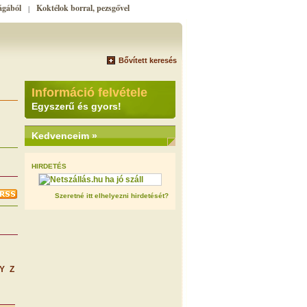
ágából
Koktélok borral, pezsgővel
|
Bővített keresés
+
Információ felvétele
Egyszerű és gyors!
Kedvenceim »
HIRDETÉS
Szeretné itt elhelyezni hirdetését?
Y
Z