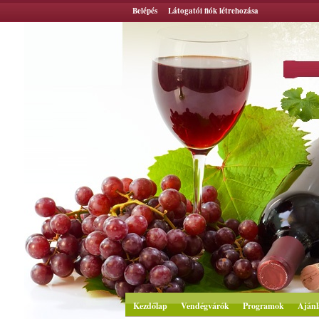
Belépés
Látogatói fiók létrehozása
Kezdőlap
Vendégvárók
Programok
Ajánl