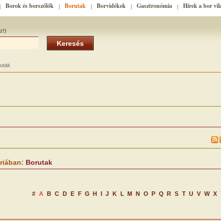
Borok és borszőlők
Borutak
Borvidékek
Gasztronómia
Hírek a bor vil
|
|
|
|
|
z!)
Keresés
utak
riában:
Borutak
#
A
B
C
D
E
F
G
H
I
J
K
L
M
N
O
P
Q
R
S
T
U
V
W
X