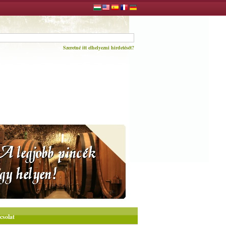
Szeretné itt elhelyezni hirdetését?
csolat