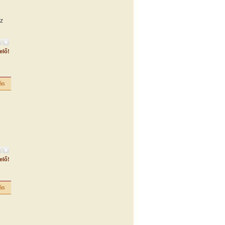
z
elő!
ás
elő!
ás