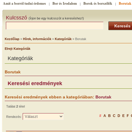
Amit a borról tudni érdemes
Bor és Irodalom
Borok és borszőlők
Borutak
|
|
|
Kulcsszó
(Írjon be egy kulcsszót a kereséshez!)
Keresés
Kezdőlap
»
Hírek, információk
»
Kategóriák
» Borutak
Elrejt Kategóriák
Kategóriák
Borutak
Keresési eredmények
Keresési eredmények ebben a kategóriában:
Borutak
Találat
2
tétel
#
A
B
C
D
E
F
Rendezés: