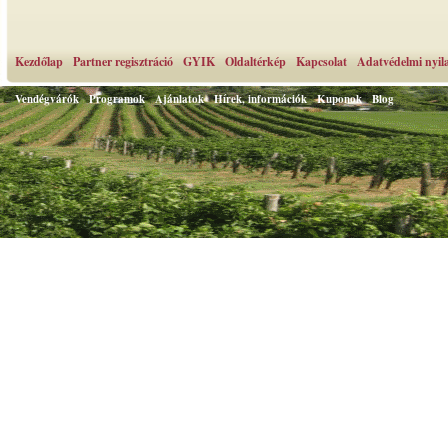
Kezdőlap
Partner regisztráció
GYIK
Oldaltérkép
Kapcsolat
Adatvédelmi nyil
Vendégvárók
Programok
Ajánlatok
Hírek, információk
Kuponok
Blog