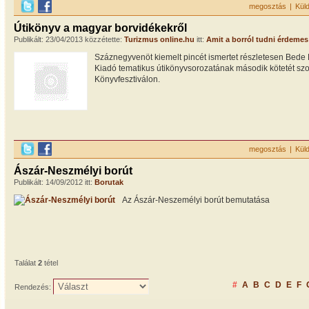
megosztás
|
Kül
Útikönyv a magyar borvidékekről
Publikált: 23/04/2013 közzétette:
Turizmus online.hu
itt:
Amit a borról tudni érdemes
Száznegyvenöt kiemelt pincét ismertet részletesen Bede 
Kiadó tematikus útikönyvsorozatának második kötetét s
Könyvfesztiválon.
megosztás
|
Kül
Ászár-Neszmélyi borút
Publikált: 14/09/2012 itt:
Borutak
Az Ászár-Neszemélyi borút bemutatása
Találat
2
tétel
#
A
B
C
D
E
F
Rendezés: