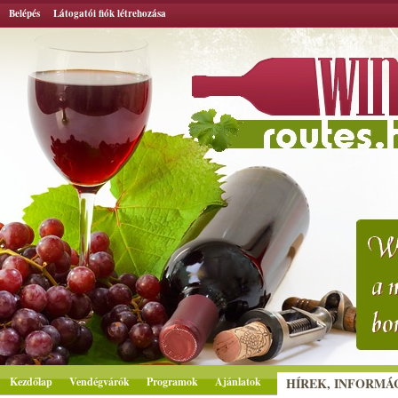
Belépés
Látogatói fiók létrehozása
Kezdőlap
Vendégvárók
Programok
Ajánlatok
HÍREK, INFORMÁ