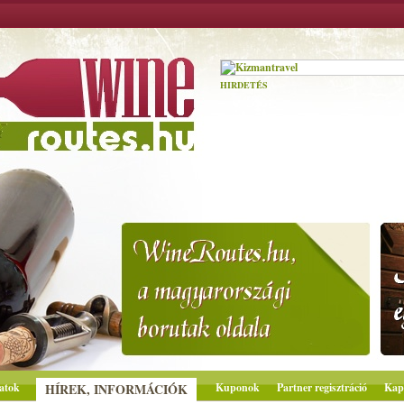
HIRDETÉS
atok
HÍREK, INFORMÁCIÓK
Kuponok
Partner regisztráció
Kap