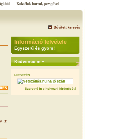
ágából
Koktélok borral, pezsgővel
|
Bővített keresés
+
Információ felvétele
Egyszerű és gyors!
Kedvenceim »
HIRDETÉS
Szeretné itt elhelyezni hirdetését?
Y
Z