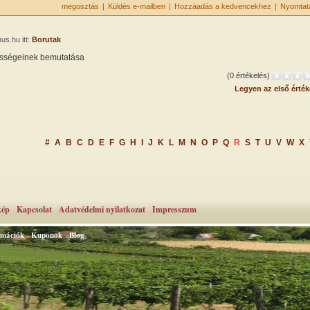
megosztás
|
Küldés e-mailben
|
Hozzáadás a kedvencekhez
|
Nyomtat
us.hu itt:
Borutak
gességeinek bemutatása
(0 értékelés)
Legyen az első érték
#
A
B
C
D
E
F
G
H
I
J
K
L
M
N
O
P
Q
R
S
T
U
V
W
X
kép
Kapcsolat
Adatvédelmi nyilatkozat
Impresszum
rmációk
Kuponok
Blog