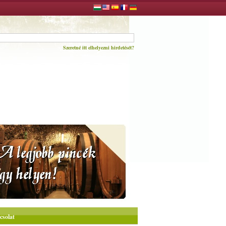
Szeretné itt elhelyezni hirdetését?
csolat