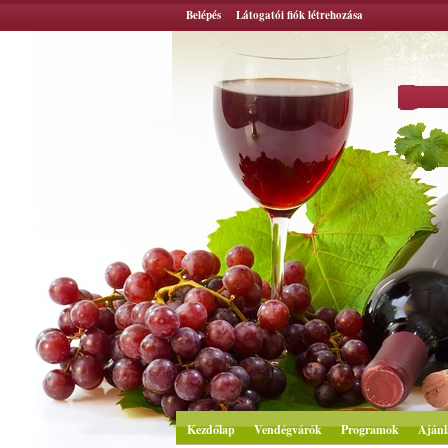
Belépés
Látogatói fiók létrehozása
Kezdőlap
Vendégvárók
Programok
Ajánl