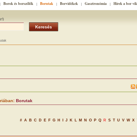
Borok és borszőlők
Borutak
Borvidékek
Gasztronómia
Hírek a bor vil
|
|
|
|
|
z!)
Keresés
utak
riában:
Borutak
#
A
B
C
D
E
F
G
H
I
J
K
L
M
N
O
P
Q
R
S
T
U
V
W
X