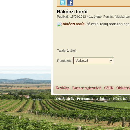
Rákóczi borút
Publikált: 15/09/2012 közzétette: Forrás: falusiturizm
fő célja Tokaj borkülönle
Találat
1
tétel
Rendezés:
Kezdőlap
Partner regisztráció
GYIK
Oldaltér
Vendégvárók
Programok
Ajánlatok
Hírek, info