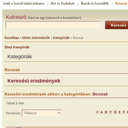
Amit a borról tudni érdemes
Bor és Irodalom
Borok és borszőlők
Borutak
|
|
|
Kulcsszó
(Írjon be egy kulcsszót a kereséshez!)
Keresés
Kezdőlap
»
Hírek, információk
»
Kategóriák
» Borutak
Elrejt Kategóriák
Kategóriák
Borutak
Keresési eredmények
Keresési eredmények ebben a kategóriában:
Borutak
Találat
1
tétel
#
A
B
C
D
E
F
Rendezés: