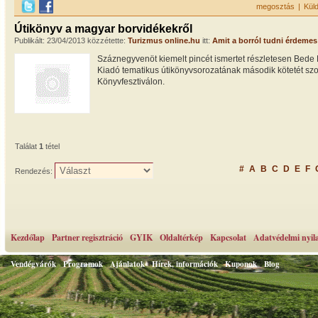
megosztás
|
Kül
Útikönyv a magyar borvidékekről
Publikált: 23/04/2013 közzétette:
Turizmus online.hu
itt:
Amit a borról tudni érdemes
Száznegyvenöt kiemelt pincét ismertet részletesen Bede 
Kiadó tematikus útikönyvsorozatának második kötetét s
Könyvfesztiválon.
Találat
1
tétel
#
A
B
C
D
E
F
Rendezés:
Kezdőlap
Partner regisztráció
GYIK
Oldaltérkép
Kapcsolat
Adatvédelmi nyil
Vendégvárók
Programok
Ajánlatok
Hírek, információk
Kuponok
Blog