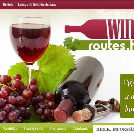
Belépés
Látogatói fiók létrehozása
Kezdőlap
Vendégvárók
Programok
Ajánlatok
HÍREK, INFORMÁ