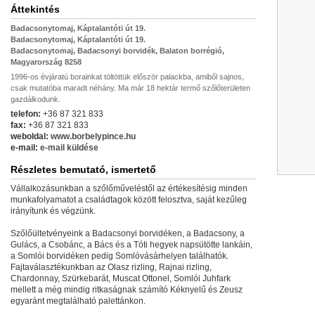
Áttekintés
Badacsonytomaj, Káptalantóti út 19.
Badacsonytomaj, Káptalantóti út 19.
Badacsonytomaj, Badacsonyi borvidék, Balaton borrégió,
Magyarország 8258
1996-os évjáratú borainkat töltöttük először palackba, amiből sajnos,
csak mutatóba maradt néhány. Ma már 18 hektár termő szőlőterületen
gazdálkodunk.
telefon:
+36 87 321 833
fax:
+36 87 321 833
weboldal:
www.borbelypince.hu
e-mail:
e-mail küldése
Részletes bemutató, ismertető
Vállalkozásunkban a szőlőműveléstől az értékesítésig minden
munkafolyamatot a családtagok között felosztva, saját kezűleg
irányítunk és végzünk.
Szőlőültetvényeink a Badacsonyi borvidéken, a Badacsony, a
Gulács, a Csobánc, a Bács és a Tóti hegyek napsütötte lankáin,
a Somlói borvidéken pedig Somlóvásárhelyen találhatók.
Fajtaválasztékunkban az Olasz rizling, Rajnai rizling,
Chardonnay, Szürkebarát, Muscat Ottonel, Somlói Juhfark
mellett a még mindig ritkaságnak számító Kéknyelű és Zeusz
egyaránt megtalálható palettánkon.