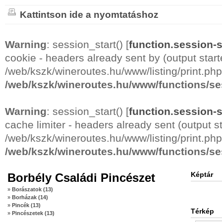
Kattintson ide a nyomtatáshoz
Warning
: session_start() [
function.session-s
cookie - headers already sent by (output start
/web/kszk/wineroutes.hu/www/listing/print.php
/web/kszk/wineroutes.hu/www/functions/se
Warning
: session_start() [
function.session-s
cache limiter - headers already sent (output st
/web/kszk/wineroutes.hu/www/listing/print.php
/web/kszk/wineroutes.hu/www/functions/se
Képtár
Borbély Családi Pincészet
»
Borászatok (13)
»
Borházak (14)
»
Pincék (13)
Térkép
»
Pincészetek (13)