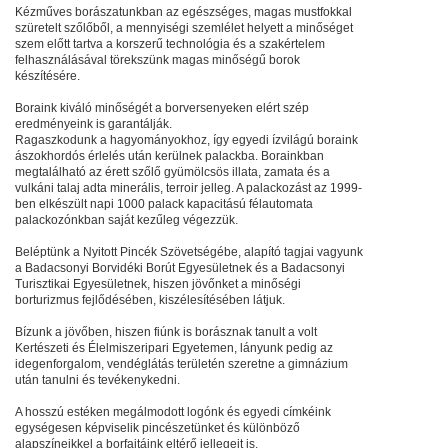
Kézműves borászatunkban az egészséges, magas mustfokkal
szüretelt szőlőből, a mennyiségi szemlélet helyett a minőséget
szem előtt tartva a korszerű technológia és a szakértelem
felhasználásával törekszünk magas minőségű borok
készítésére.
Boraink kiváló minőségét a borversenyeken elért szép
eredményeink is garantálják.
Ragaszkodunk a hagyományokhoz, így egyedi ízvilágú boraink
ászokhordós érlelés után kerülnek palackba. Borainkban
megtalálható az érett szőlő gyümölcsös illata, zamata és a
vulkáni talaj adta minerális, terroir jelleg. A palackozást az 1999-
ben elkészült napi 1000 palack kapacitású félautomata
palackozónkban saját kezűleg végezzük.
Beléptünk a Nyitott Pincék Szövetségébe, alapító tagjai vagyunk
a Badacsonyi Borvidéki Borút Egyesületnek és a Badacsonyi
Turisztikai Egyesületnek, hiszen jövőnket a minőségi
borturizmus fejlődésében, kiszélesítésében látjuk.
Bízunk a jövőben, hiszen fiúnk is borásznak tanult a volt
Kertészeti és Élelmiszeripari Egyetemen, lányunk pedig az
idegenforgalom, vendéglátás területén szeretne a gimnázium
után tanulni és tevékenykedni.
A hosszú estéken megálmodott logónk és egyedi címkéink
egységesen képviselik pincészetünket és különböző
alapszíneikkel a borfajtáink eltérő jellegeit is.