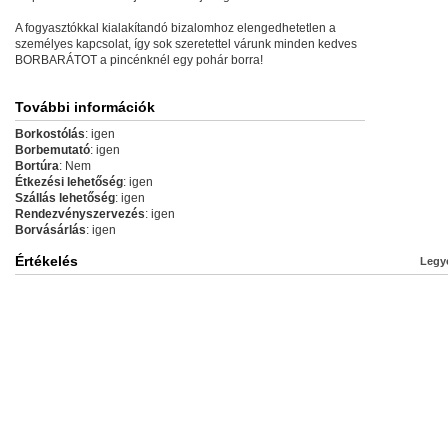
A fogyasztókkal kialakítandó bizalomhoz elengedhetetlen a
személyes kapcsolat, így sok szeretettel várunk minden kedves
BORBARÁTOT a pincénknél egy pohár borra!
További információk
Borkostólás
: igen
Borbemutató
: igen
Bortúra
: Nem
Étkezési lehetőség
: igen
Szállás lehetőség
: igen
Rendezvényszervezés
: igen
Borvásárlás
: igen
Értékelés
Legye