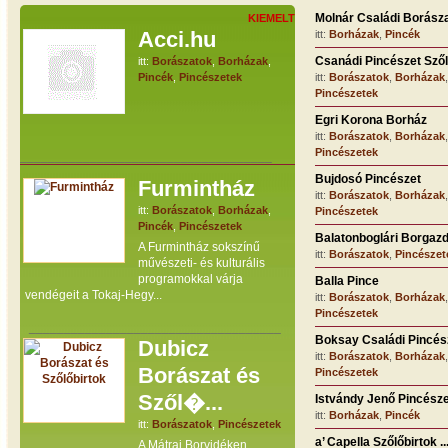
Molnár Családi Borász
KIEMELT
Acci.hu
itt:
Borházak
,
Pincék
Csanádi Pincészet Szőlé
itt:
Borászatok
,
Borházak
,
Pincék
,
Pincészetek
itt:
Borászatok
,
Borházak
Pincészetek
Egri Korona Borház
itt:
Borászatok
,
Borházak
Pincészetek
____________________________________
Bujdosó Pincészet
Furmintház
itt:
Borászatok
,
Borházak
,
itt:
Borászatok
,
Borházak
,
Pincészetek
Pincék
,
Pincészetek
Balatonboglári Borgaz
A Furmintház sokszínű
itt:
Borászatok
,
Pincészet
művészeti- és kulturális
programokkal várja
Balla Pince
vendégeit a Tokaj-Hegy...
itt:
Borászatok
,
Borházak
Pincészetek
____________________________________
Boksay Családi Pincés
Dubicz
itt:
Borászatok
,
Borházak
Borászat és
Pincészetek
Szől�...
Istvándy Jenő Pincész
itt:
Borházak
,
Pincék
itt:
Borászatok
,
Pincészetek
a’ Capella Szőlőbirtok ..
A Mátrai Borvidéken