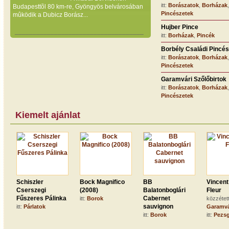
itt:
Borászatok
,
Borházak
Budapesttõl 80 km-re, Gyöngyös belvárosában
Pincészetek
mûködik a Dubicz Borász...
Hujber Pince
____________________________________
itt:
Borházak
,
Pincék
Borbély Családi Pincés
itt:
Borászatok
,
Borházak
Pincészetek
Garamvári Szőlőbirtok
itt:
Borászatok
,
Borházak
Pincészetek
Kiemelt ajánlat
Schiszler
Bock Magnifico
BB
Vincent
Cserszegi
(2008)
Balatonboglári
Fleur
Fűszeres Pálinka
Cabernet
itt:
Borok
közzétet
sauvignon
itt:
Párlatok
Garamvá
itt:
Borok
itt:
Pezs