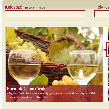
Kulcsszó
Hely
(irja be amit keres)
(Cí
Borutak és bortúrák
A legjelentősebb borvidékeinken végigkalauzoló borutak aktív kiakpcsolódási
lehetőséget biztosítanak ....
Bővebben