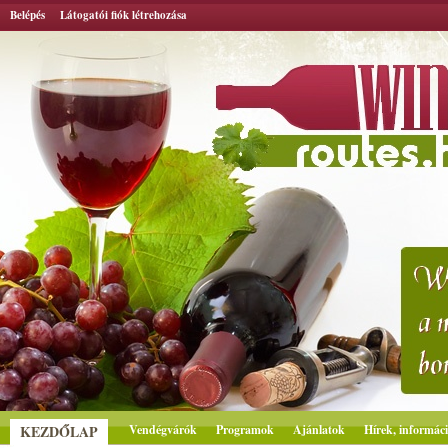
Belépés
Látogatói fiók létrehozása
KEZDŐLAP
Vendégvárók
Programok
Ajánlatok
Hírek, informác