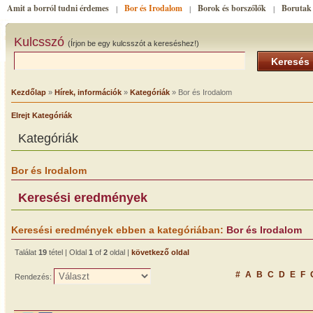
Amit a borról tudni érdemes
Bor és Irodalom
Borok és borszőlők
Borutak
|
|
|
Kulcsszó
(Írjon be egy kulcsszót a kereséshez!)
Keresés
Kezdőlap
»
Hírek, információk
»
Kategóriák
» Bor és Irodalom
Elrejt Kategóriák
Kategóriák
Bor és Irodalom
Keresési eredmények
Keresési eredmények ebben a kategóriában:
Bor és Irodalom
Találat
19
tétel | Oldal
1
of
2
oldal |
következő oldal
#
A
B
C
D
E
F
Rendezés: