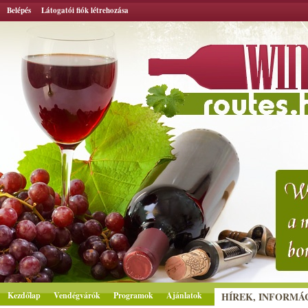
Belépés
Látogatói fiók létrehozása
Kezdőlap
Vendégvárók
Programok
Ajánlatok
HÍREK, INFORMÁ