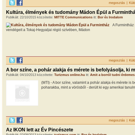
megosztás
|
Kül
Kultúra, élmények és tudomány Mádon Épül a Furminth
Publikált: 22/10/2015 közzétette:
MITTE Communications
itt:
Bor és Irodalom
A Furmintház 
vendégeit a Tokaj-Hegyaljai régió szívében, Mádon
megosztás
|
Kül
A bor színe, a pohár alakja és mérete is befolyásolja, ki m
Publikált: 04/10/2013 közzétette:
Turizmus online.hu
itt:
Amit a borról tudni érdemes
(MTI) - A bor színe, valamint a pohár alakja és mérete is be
poharakba, mint a vörösből - derült ki egy amerikai tanul
megosztás
|
Kül
Az IKON lett az Év Pincészete
Publikált: 02/09/2013 közzétette:
turizmus.com
itt:
Bor és Irodalom