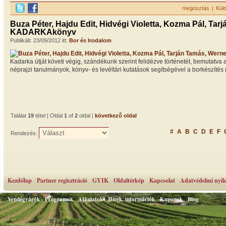
megosztás
|
Kül
Buza Péter, Hajdu Edit, Hidvégi Violetta, Kozma Pál, Ta
KADARKAkönyv
Publikált: 23/09/2012 itt:
Bor és Irodalom
Kadarka útját követi végig, szándékunk szerint felidézve történetét, bemutatva
néprajzi tanulmányok, könyv- és levéltári kutatások segítségével a borkészítés mód
Találat
19
tétel | Oldal
1
of
2
oldal |
következő oldal
#
A
B
C
D
E
F
Rendezés:
Kezdőlap
Partner regisztráció
GYIK
Oldaltérkép
Kapcsolat
Adatvédelmi nyil
Vendégvárók
Programok
Ajánlatok
Hírek, információk
Kuponok
Blog