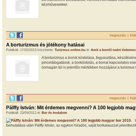
kézművesekkel.
megosztás
|
Kül
A borturizmus és jótékony hatásai
Publikált: 17/02/2013 közzétette:
Turizmus online.hu
itt:
Amit a borról tudni érdemes
A borturizmus a borok kóstolása, fogyasztása, készítésén
pincelátogatások, a borkóstolás, a borral kapcsolatos e
önmagán túl is jelentős mértékben hozzájárul a turizmus 
megosztás
|
Kül
Pálffy István: Mit érdemes megvenni? A 100 legjobb mag
Publikált: 23/09/2012 itt:
Bor és Irodalom
bemutatása után Pálffy István, az egykori híradós, saját borkalauzzal jelentkezi