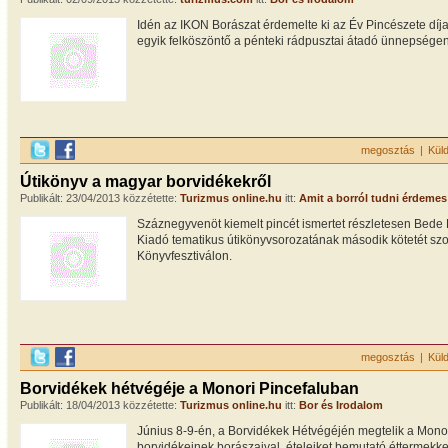
Idén az IKON Borászat érdemelte ki az Év Pincészete díj
egyik felköszöntő a pénteki rádpusztai átadó ünnepségen
megosztás
|
Kül
Útikönyv a magyar borvidékekről
Publikált: 23/04/2013 közzétette:
Turizmus online.hu
itt:
Amit a borról tudni érdemes
Száznegyvenöt kiemelt pincét ismertet részletesen Bede 
Kiadó tematikus útikönyvsorozatának második kötetét s
Könyvfesztiválon.
megosztás
|
Kül
Borvidékek hétvégéje a Monori Pincefaluban
Publikált: 18/04/2013 közzétette:
Turizmus online.hu
itt:
Bor és Irodalom
Június 8-9-én, a Borvidékek Hétvégéjén megtelik a Monor
borvidékeinek borászaival, ételeiket bemutató éttermekke