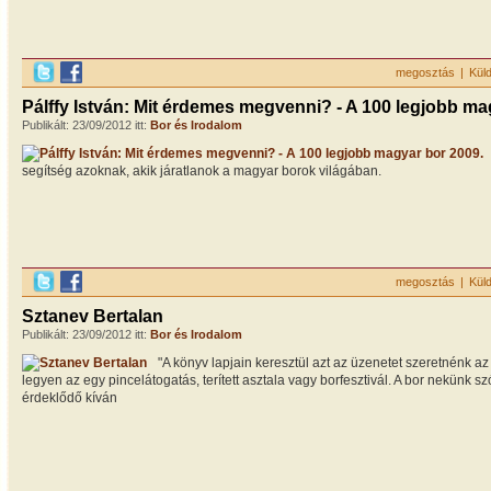
megosztás
|
Kül
Pálffy István: Mit érdemes megvenni? - A 100 legjobb ma
Publikált: 23/09/2012 itt:
Bor és Irodalom
segítség azoknak, akik járatlanok a magyar borok világában.
megosztás
|
Kül
Sztanev Bertalan
Publikált: 23/09/2012 itt:
Bor és Irodalom
"A könyv lapjain keresztül azt az üzenetet szeretnénk az 
legyen az egy pincelátogatás, terített asztala vagy borfesztivál. A bor nekünk sz
érdeklődő kíván