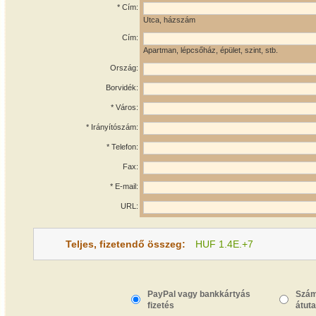
* Cím:
Utca, házszám
Cím:
Apartman, lépcsőház, épület, szint, stb.
Ország:
Borvidék:
* Város:
* Irányítószám:
* Telefon:
Fax:
* E-mail:
URL:
Teljes, fizetendő összeg:
HUF 1.4E.+7
PayPal vagy bankkártyás
Szám
fizetés
átuta