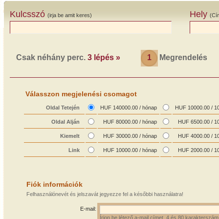
Kulcsszó
Hely
(irja be amit keres)
(Cí
Csak néhány perc.
3 lépés »
1
Megrendelés
Válasszon megjelenési csomagot
Oldal Tetején
HUF 140000.00 / hónap
HUF 10000.00 / 1
Oldal Alján
HUF 80000.00 / hónap
HUF 6500.00 / 1
Kiemelt
HUF 30000.00 / hónap
HUF 4000.00 / 1
Link
HUF 10000.00 / hónap
HUF 2000.00 / 1
Fiók információk
Felhasználónevét és jelszavát jegyezze fel a későbbi használatra!
E-mail:
Írjon be létező a-mail címet, 4 és 80 karakterszám