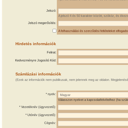
Jelszó:
A jelszó 4 és 50 karakter között, szóköz, és ékeze
Jelszó megerősítés:
A felhasználási és szerződési feltételeket elfogad
Hirdetés információk
Felirat:
Kedvezményre Jogosító Kód:
Számlázási információk
(Ezek az információk nem publikusak, nem jelennek meg az oldalon. Megjelenését a
* nyelv:
Válasszon nyelvet a kapcsolatfelvételhez (ha szü
* Vezetéknév (ügyvezető):
* Utónév (ügyvezető):
Cégnév: