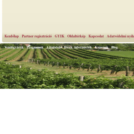
Kezdőlap
Partner regisztráció
GYIK
Oldaltérkép
Kapcsolat
Adatvédelmi nyil
Vendégvárók
Programok
Ajánlatok
Hírek, információk
Kuponok
Blog